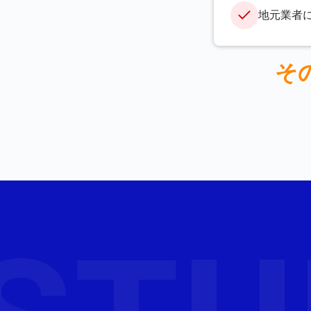
地元業者
そ