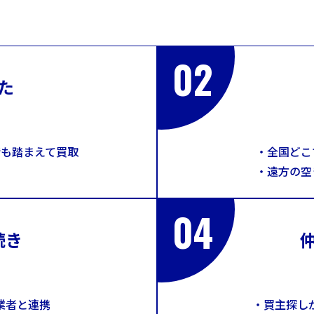
02
た
も踏まえて買取
・全国どこ
・遠方の空
04
続き
業者と連携
・買主探し