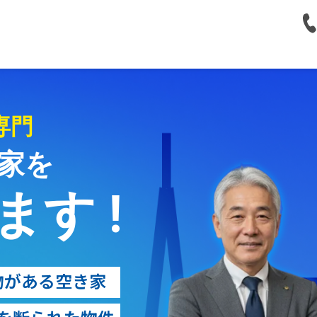
専門
家を
す !
物がある空き家